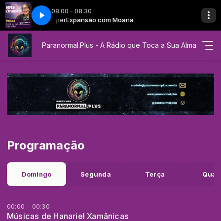
08:00 - 08:30
na
HiperExpansão com Moana
EP 19 - HiperExpansão - Moana
Paranormal.Plus - A Rádio que Toca a Sua Alma
Programação
Domingo
Segunda
Terça
Quar
00:00 - 00:30
Músicas de Hanariel Xamânicas