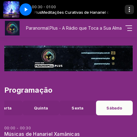
00:30 - 01:00
m Paranormal.Plus
tir Paz
ah
Meditação Guiada Para Sentir Paz
Celestial Music com Aeoliah
Meditações Curativas de Hanariel com Paranormal.Plu
Paranormal.Plus - A Rádio que Toca a Sua Alma
Programação
uarta
Quinta
Sexta
Sábado
00:00 - 00:30
Músicas de Hanariel Xamânicas