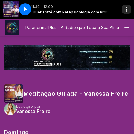
11:30 - 12:00
a Nova Era com Alê Nicola
ogia com Prof. Bauer
rapsicologia - Bauer
Café com Parapsicologia com Prof. Bauer
EP 17 - Café com Parapsicologia - Bauer
Frequência Vibracional Para a Nova Era com A
Paranormal.Plus - A Rádio que Toca a Sua Alma
Meditação Guiada - Vanessa Freire
Locução por:
Vanessa Freire
Domingo