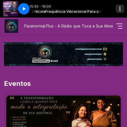
15:30 - 16:00
a Nova Era - Alê Nicola
va Era com Alê Nicola
Frequência Vibracional Para a Nova Era com Alê N
EP 14 - Frequência Vibracional Para a Nova Era - 
Paranormal.Plus - A Rádio que Toca a Sua Alma
Eventos