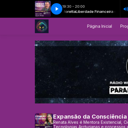
19:30 - 20:00
- Liberdade Financeira - Marcelo Moretta
erdade Financeira com Marcelo Moretta
sciência do Invisível com Vivian Favero
Liberdade Financeira com Marce
Consciência do Invisível com Viv
EP 13 - Liberdade Financeira - 
Página Inicial
Pro
Expansão da Consciência
Renata Alves é Mentora Existencial, Ci
Tecnologias Arcturianas e processos