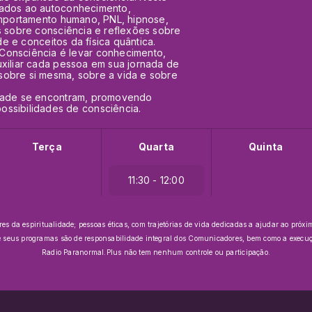
gados ao autoconhecimento,
comportamento humano, PNL, hipnose,
s sobre consciência e reflexões sobre
ade e conceitos da física quântica.
Consciência é levar conhecimento,
uxiliar cada pessoa em sua jornada de
sobre si mesma, sobre a vida e sobre
idade se encontram, promovendo
ssibilidades de consciência.
Terça
Quarta
Quinta
11:30 - 12:00
da espiritualidade; pessoas éticas, com trajetórias de vida dedicadas a ajudar ao próxim
e seus programas são de responsabilidade integral dos Comunicadores, bem como a execuçã
Radio Paranormal.Plus não tem nenhum controle ou participação.