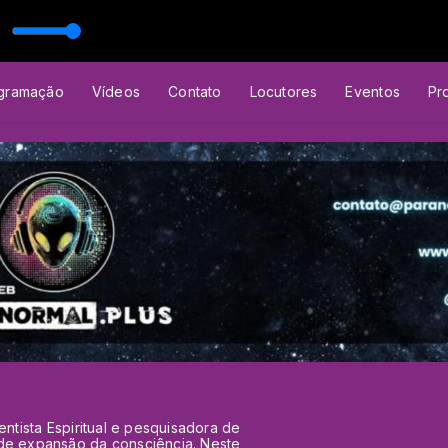
lo Moretta
ian Favero
Marcelo Moretta
gramação
Vídeos
Contato
Locutores
Eventos
Pr
entista Espiritual e pesquisadora de
 de expansão da consciência. Neste