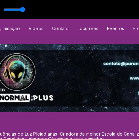
gramação
Vídeos
Contato
Locutores
Eventos
Pr
equências de Luz Pleiadianas, Criadora da melhor Escola de Canal
e Canal das Linhagens Cósmicas e seus caminhos .