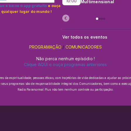
10:00
Multimensional
ue e baixe o app gratuito
e ouça
 qualquer lugar do mundo !
Ver todos os eventos
PROGRAMAÇÃO
/
COMUNICADORES
Não perca nenhum epísódio !
Clique AQUI e ouça programas anteriores
da espiritualidade; pessoas éticas, com trajetórias de vida dedicadas a ajudar ao próxim
e seus programas são de responsabilidade integral dos Comunicadores, bem como a execuçã
Radio Paranormal.Plus não tem nenhum controle ou participação.