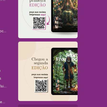
Paranormal Experience Pocket
a
s
Nem sempre a cura é só física - Pet Em Sintonia
VIDAS PASSADAS e FRACTAIS da ALMA - Tais Jóia
Luiz Junior Na Quarta Dimensão