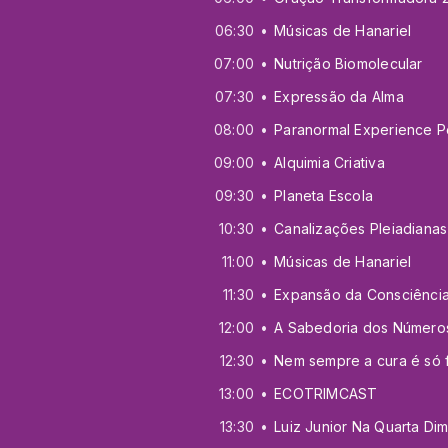
06:30
Músicas de Hanariel
07:00
Nutrição Biomolecular
07:30
Expressão da Alma
08:00
09:00
Alquimia Criativa
09:30
Planeta Escola
10:30
Canalizações Pleiadianas
11:00
Músicas de Hanariel
11:30
Expansão da Consciênci
12:00
A Sabedoria dos Número
12:30
13:00
ECOTRIMCAST
TERAPIA de REGRESSÃO e PSICOTERAPIA - Dr. Mauro Kwitko
Contato IMEDIATO com os ARCTURIANOS - Martha Siqueira
13:30