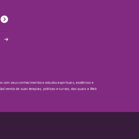
20:00
09:00
Demiurgos, Anunnakis e
Antigos Deuses
o com seus conhecimentos e estudos espirituais, esotéricos e
o/venda de suas terapias, práticas e cursos, das quais a Web