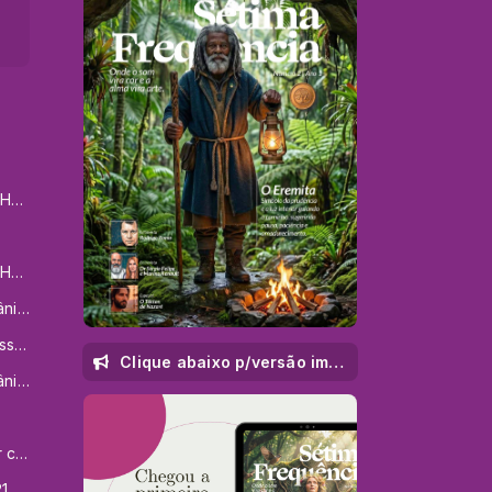
Meditações Curativas de Hanariel
Meditações Curativas de Hanariel
Músicas de Hanariel Xamânicas
Meditação Guiada - Vanessa Freire
Clique abaixo p/versão impressa
Músicas de Hanariel Xamânicas
Tratamento Corpo de Dor com os Anjos da Alta Magia
Oração Transformadora 21 dias