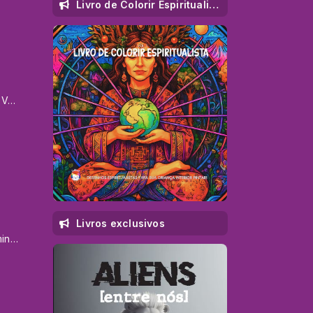
Livro de Colorir Espiritualista
Sintonia Cotidiana - Aryel Veríssimo
Livros exclusivos
Programa “InMariah - Caminhos de Cura e Autoconhecimento