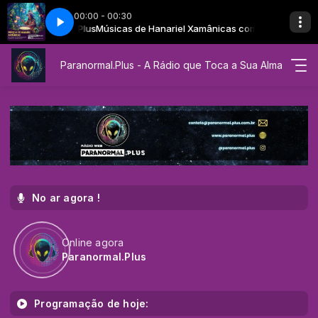
00:00 - 00:30
rmal.Plus
rmal.Plus
O DA MÃE
MEDITAÇÃO DA MÃE GAYA - CORAÇÃO DA MÃE
Músicas de Hanariel Xamânicas com Paranormal.Plus
Meditações Curativas de Hanariel com Paranormal.Plus
Paranormal.Plus - A Rádio que Toca a Sua Alma
No ar agora !
Online agora
Paranormal.Plus
Programação de hoje: