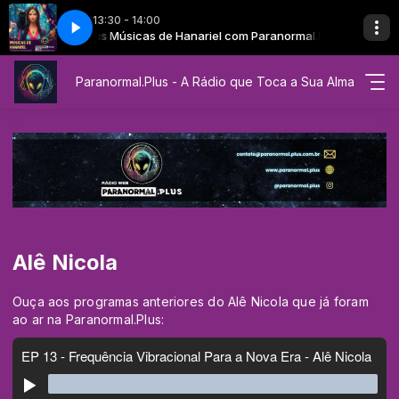
13:30 - 14:00
m Paranormal.Plus
s
Syrius
Músicas de Hanariel com Paranormal.Plus
Paranormal.Plus - A Rádio que Toca a Sua Alma
Alê Nicola
Ouça aos programas anteriores do Alê Nicola que já foram
ao ar na Paranormal.Plus: