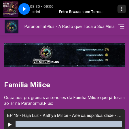
08:30 - 09:00
as com Teresa Ferrini
esa Ferrini
Teresa Ferrini
Entre Bruxas com Teresa Ferrini
Paranormal.Plus - A Rádio que Toca a Sua Alma
Família Milice
Ouça aos programas anteriores da Família Milice que já foram
ao ar na Paranormal.Plus: