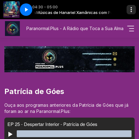
04:30 - 05:00
 Paranormal.Plus
Canto da Floresta Interior
Músicas de Hanariel Xamânicas com Paranormal.Plus
Paranormal.Plus - A Rádio que Toca a Sua Alma
Patrícia de Góes
Ouça aos programas anteriores da Patrícia de Góes que já
foram ao ar na Paranormal.Plus: