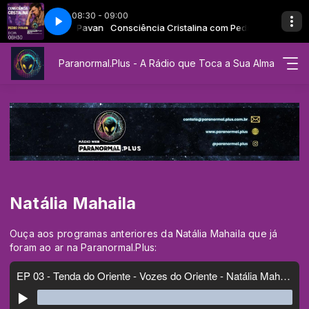
08:30 - 09:00
a Cristalina - Pedro Pavan
talina com Pedro Pavan
Consciência Cristalina com Pedro Pavan
EP 02 - Consciência Cristalina - Pedro Pavan
Paranormal.Plus - A Rádio que Toca a Sua Alma
Natália Mahaila
Ouça aos programas anteriores da Natália Mahaila que já
foram ao ar na Paranormal.Plus: