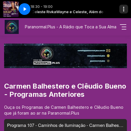
18:30 - 19:00
yne Ytzchak e Celeste Rivka
este - Além do Véu
EP 03 - Wayne e Celeste - Além do Véu
Wayne e Celeste, Além do Véu com Wayne 
Paranormal.Plus - A Rádio que Toca a Sua Alma
Carmen Balhestero e Clêudio Bueno
- Programas Anteriores
Ouça os Programas de Carmen Balhestero e Clêudio Bueno
que já foram ao ar na Paranormal.Plus