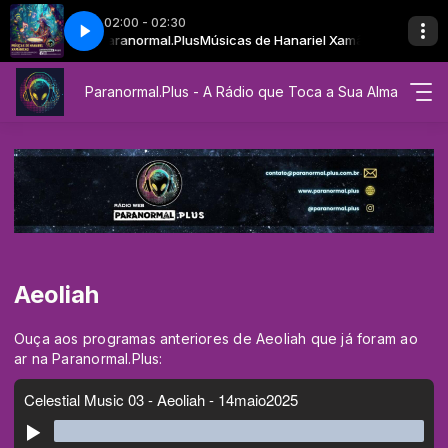
02:00 - 02:30
Xamânicas com Paranormal.Plus
ÃE GAYA - CORAÇÃO DA MÃE
MEDITAÇÃO DA MÃE GAYA - CORAÇÃO DA
Músicas de Hanariel Xamânicas com Par
Paranormal.Plus - A Rádio que Toca a Sua Alma
Aeoliah
Ouça aos programas anteriores de Aeoliah que já foram ao
ar na Paranormal.Plus: